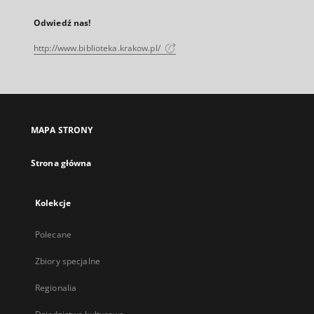
Odwiedź nas!
http://www.biblioteka.krakow.pl/
MAPA STRONY
Strona główna
Kolekcje
Polecane
Zbiory specjalne
Regionalia