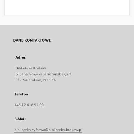
DANE KONTAKTOWE
Adres
Biblioteka Kraków
pl. Jana Nowaka Jeziorańskiego 3
31-154 Kraków, POLSKA
Telefon
+48 12 618 91 00
E-Mail
biblioteka.cyfrowa@biblioteka.krakow.pl