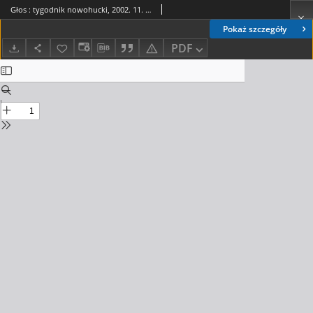
Głos : tygodnik nowohucki, 2002. 11. 22, nr 47
Pokaż szczegóły
PDF