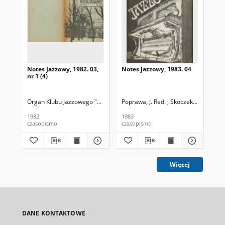
Notes Jazzowy, 1982. 03,
Notes Jazzowy, 1983. 04
Not
nr 1 (4)
Organ Klubu Jazzowego "Rotunda"
Poprawa, J. Red. ; Skoczek T. Red.
Skoczek, T. Red.
Pop
1982
1983
198
czasopismo
czasopismo
cza
Więcej
DANE KONTAKTOWE