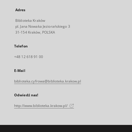
Adres
Biblioteka Kraków
pl. Jana Nowaka Jeziorańskiego 3
31-154 Kraków, POLSKA
Telefon
+48 12 618 91 00
E-Mail
biblioteka.cyfrowa@biblioteka.krakow.pl
Odwiedź nas!
http://www.biblioteka.krakow.pl/