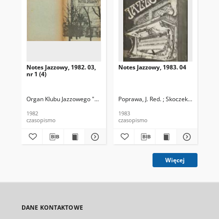
Notes Jazzowy, 1982. 03,
Notes Jazzowy, 1983. 04
Not
nr 1 (4)
Organ Klubu Jazzowego "Rotunda"
Poprawa, J. Red. ; Skoczek T. Red.
Skoczek, T. Red.
Pop
1982
1983
198
czasopismo
czasopismo
cza
Więcej
DANE KONTAKTOWE