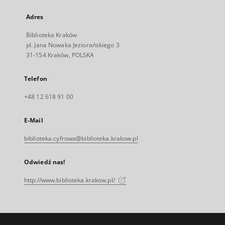
Adres
Biblioteka Kraków
pl. Jana Nowaka Jeziorańskiego 3
31-154 Kraków, POLSKA
Telefon
+48 12 618 91 00
E-Mail
biblioteka.cyfrowa@biblioteka.krakow.pl
Odwiedź nas!
http://www.biblioteka.krakow.pl/