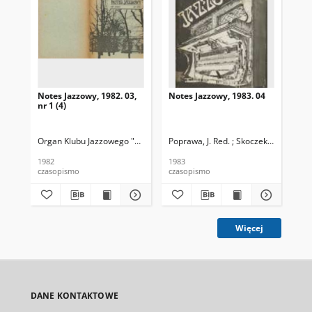
Notes Jazzowy, 1982. 03,
Notes Jazzowy, 1983. 04
Not
nr 1 (4)
Organ Klubu Jazzowego "Rotunda"
Poprawa, J. Red. ; Skoczek T. Red.
Skoczek, T. Red.
Pop
1982
1983
198
czasopismo
czasopismo
cza
Więcej
DANE KONTAKTOWE