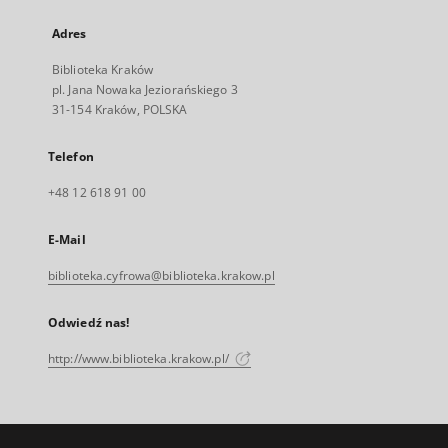
Adres
Biblioteka Kraków
pl. Jana Nowaka Jeziorańskiego 3
31-154 Kraków, POLSKA
Telefon
+48 12 618 91 00
E-Mail
biblioteka.cyfrowa@biblioteka.krakow.pl
Odwiedź nas!
http://www.biblioteka.krakow.pl/