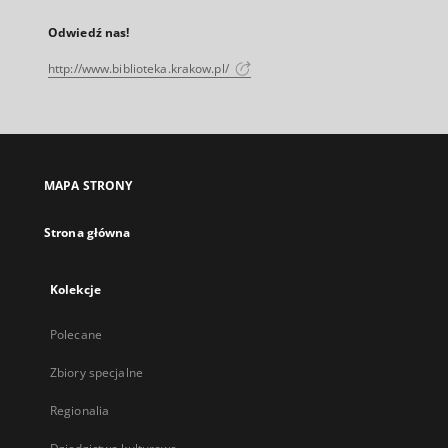
Odwiedź nas!
http://www.biblioteka.krakow.pl/
MAPA STRONY
Strona główna
Kolekcje
Polecane
Zbiory specjalne
Regionalia