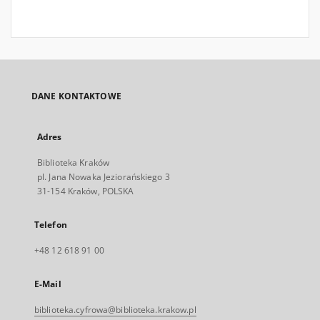
DANE KONTAKTOWE
Adres
Biblioteka Kraków
pl. Jana Nowaka Jeziorańskiego 3
31-154 Kraków, POLSKA
Telefon
+48 12 618 91 00
E-Mail
biblioteka.cyfrowa@biblioteka.krakow.pl