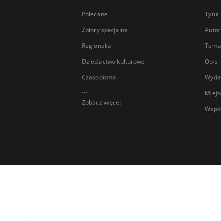
Polecane
Tytuł
Zbiory specjalne
Autor
Regionalia
Temat
Dziedzictwo kulturowe
Opis
Czasopisma
Wyda
...
Miejs
Zobacz więcej
Wspó