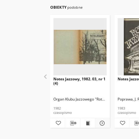
OBIEKTY
podobne
Notes Jazzowy, 1982. 03, nr 1
Notes Jazzo
(4)
Organ Klubu Jazzowego "Rotunda"
Skoczek, T. Re
Poprawa, J. 
1982
1983
czasopismo
czasopismo