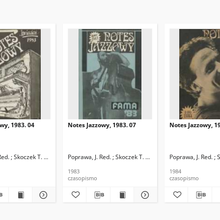
wy, 1983. 04
Notes Jazzowy, 1983. 07
Notes Jazzowy, 19
d.
Red. ; Skoczek T. Red.
Poprawa, J. Red. ; Skoczek T. Red.
Poprawa, J. Red. ; 
1983
1984
czasopismo
czasopismo