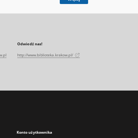
Odwiedź nas!
w.pl
http://www.biblioteka.krakow.pl/
Konto użytkownika