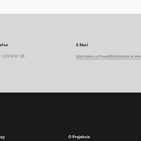
efon
E-Mail
 12 618 91 00
biblioteka.cyfrowa@biblioteka.krako
ksy
O Projekcie