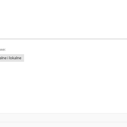
owe:
lne i lokalne