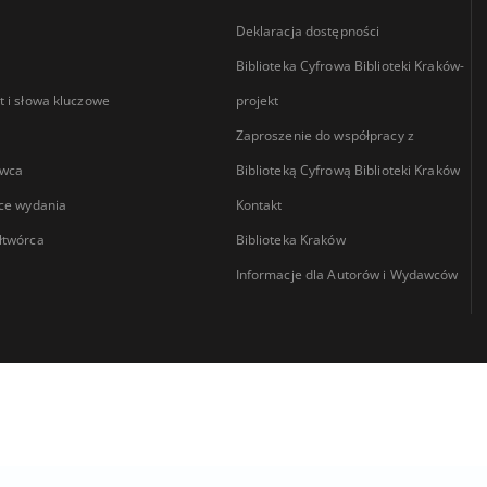
Deklaracja dostępności
Biblioteka Cyfrowa Biblioteki Kraków-
 i słowa kluczowe
projekt
Zaproszenie do współpracy z
wca
Biblioteką Cyfrową Biblioteki Kraków
ce wydania
Kontakt
łtwórca
Biblioteka Kraków
Informacje dla Autorów i Wydawców