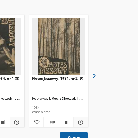
84, nr 1 (8)
Notes Jazzowy, 1984, nr 2 (9)
Notes Jazzowy, 1984, nr
(10)
Skoczek T. Red.
Poprawa, J. Red. ; Skoczek T. Red.
Poprawa, J. Red. ; Skocze
1984
1984
czasopismo
czasopismo
Więcej