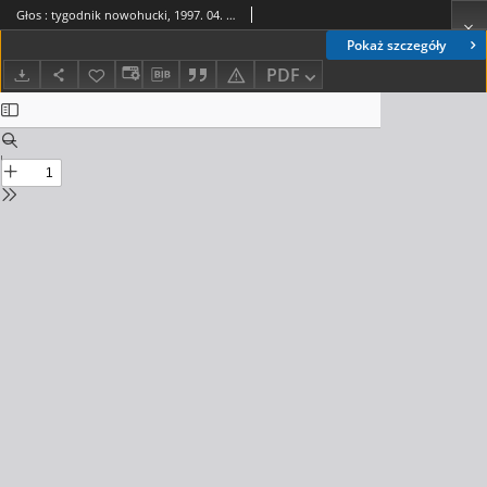
Głos : tygodnik nowohucki, 1997. 04. 25, nr 17
Pokaż szczegóły
PDF