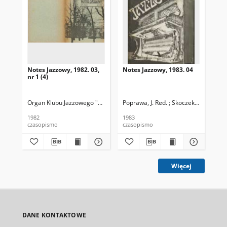
Notes Jazzowy, 1982. 03,
Notes Jazzowy, 1983. 04
Not
nr 1 (4)
Organ Klubu Jazzowego "Rotunda"
Poprawa, J. Red. ; Skoczek T. Red.
Skoczek, T. Red.
Pop
1982
1983
198
czasopismo
czasopismo
cza
Więcej
DANE KONTAKTOWE