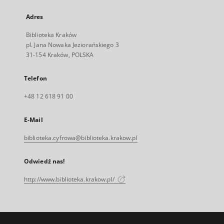
Adres
Biblioteka Kraków
pl. Jana Nowaka Jeziorańskiego 3
31-154 Kraków, POLSKA
Telefon
+48 12 618 91 00
E-Mail
biblioteka.cyfrowa@biblioteka.krakow.pl
Odwiedź nas!
http://www.biblioteka.krakow.pl/