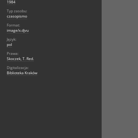
1984
Typ zasobu:
czasopismo
Format:
image/x.djvu
Język:
pol
Prawa:
Skoczek, T. Red.
Digitalizacja:
Biblioteka Kraków