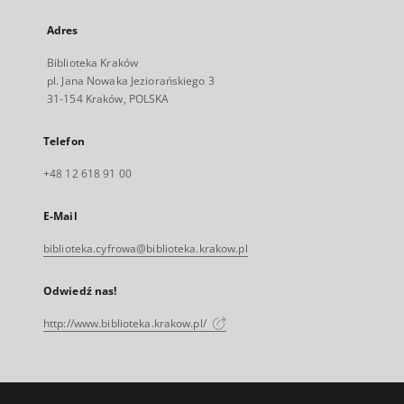
Adres
Biblioteka Kraków
pl. Jana Nowaka Jeziorańskiego 3
31-154 Kraków, POLSKA
Telefon
+48 12 618 91 00
E-Mail
biblioteka.cyfrowa@biblioteka.krakow.pl
Odwiedź nas!
http://www.biblioteka.krakow.pl/