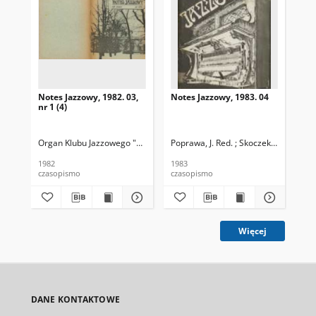
Notes Jazzowy, 1982. 03,
Notes Jazzowy, 1983. 04
Not
nr 1 (4)
Organ Klubu Jazzowego "Rotunda"
Poprawa, J. Red. ; Skoczek T. Red.
Skoczek, T. Red.
Pop
1982
1983
198
czasopismo
czasopismo
cza
Więcej
DANE KONTAKTOWE