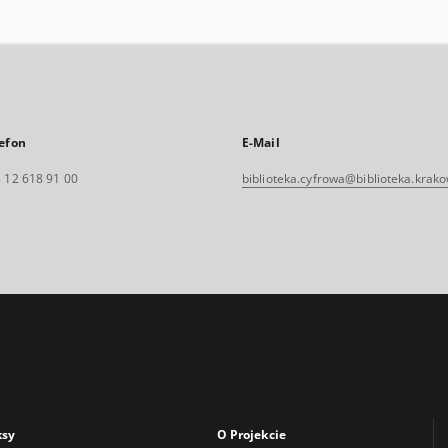
efon
E-Mail
 12 618 91 00
biblioteka.cyfrowa@biblioteka.krako
ksy
O Projekcie