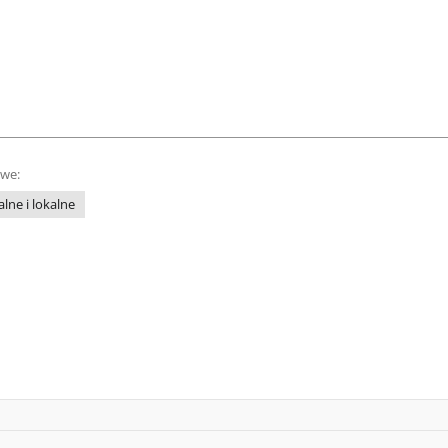
owe:
lne i lokalne