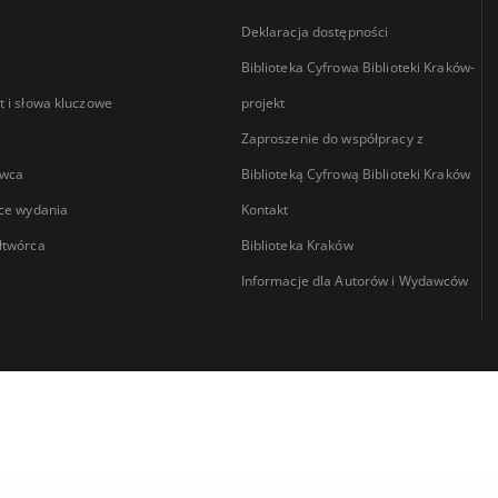
Deklaracja dostępności
Biblioteka Cyfrowa Biblioteki Kraków-
 i słowa kluczowe
projekt
Zaproszenie do współpracy z
wca
Biblioteką Cyfrową Biblioteki Kraków
ce wydania
Kontakt
łtwórca
Biblioteka Kraków
Informacje dla Autorów i Wydawców