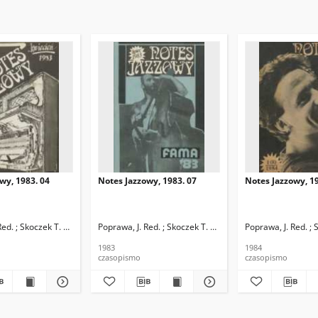
wy, 1983. 04
Notes Jazzowy, 1983. 07
Notes Jazzowy, 19
d.
Red. ; Skoczek T. Red.
Poprawa, J. Red. ; Skoczek T. Red.
Poprawa, J. Red. ; 
1983
1984
czasopismo
czasopismo