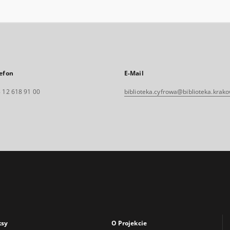
efon
E-Mail
 12 618 91 00
biblioteka.cyfrowa@biblioteka.krako
ksy
O Projekcie