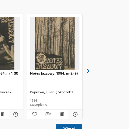
84, nr 1 (8)
Notes Jazzowy, 1984, nr 2 (9)
Notes Jazzowy, 1984, nr
(10)
Skoczek T. Red.
Poprawa, J. Red. ; Skoczek T. Red.
Poprawa, J. Red. ; Skocze
1984
1984
czasopismo
czasopismo
Więcej