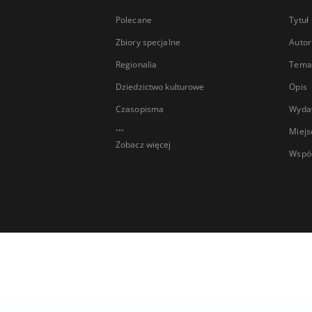
Polecane
Tytuł
Zbiory specjalne
Autor
Regionalia
Temat
Dziedzictwo kulturowe
Opis
Czasopisma
Wyda
...
Miejs
Zobacz więcej
Wspó