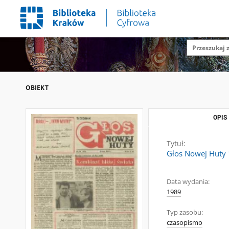
OBIEKT
OPIS
Tytuł:
Głos Nowej Huty 
Data wydania:
1989
Typ zasobu:
czasopismo