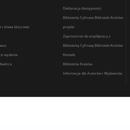
Deklaracja dostępności
Biblioteka Cyfrowa Biblioteki Kraków-
 i słowa kluczowe
projekt
Zaproszenie do współpracy z
wca
Biblioteką Cyfrową Biblioteki Kraków
ce wydania
Kontakt
łtwórca
Biblioteka Kraków
Informacje dla Autorów i Wydawców