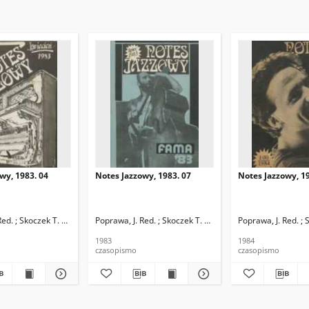
wy, 1983. 04
Notes Jazzowy, 1983. 07
Notes Jazzowy, 19
d.
Red. ; Skoczek T. Red.
Poprawa, J. Red. ; Skoczek T. Red.
Poprawa, J. Red. ; 
1983
1984
czasopismo
czasopismo