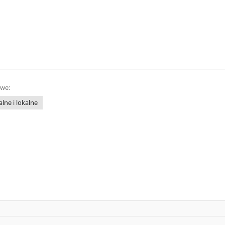
owe:
lne i lokalne