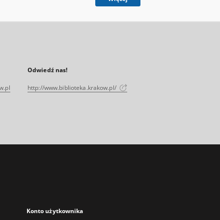
Odwiedź nas!
w.pl
http://www.biblioteka.krakow.pl/
Konto użytkownika