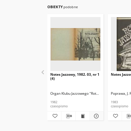
OBIEKTY
podobne
Notes Jazzowy, 1982. 03, nr 1
Notes Jazzo
(4)
Organ Klubu Jazzowego "Rotunda"
Skoczek, T. Re
Poprawa, J. 
1982
1983
czasopismo
czasopismo