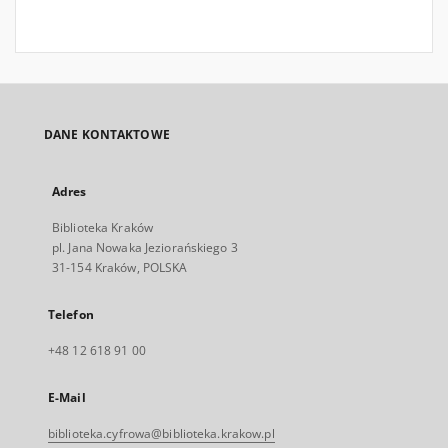
DANE KONTAKTOWE
Adres
Biblioteka Kraków
pl. Jana Nowaka Jeziorańskiego 3
31-154 Kraków, POLSKA
Telefon
+48 12 618 91 00
E-Mail
biblioteka.cyfrowa@biblioteka.krakow.pl