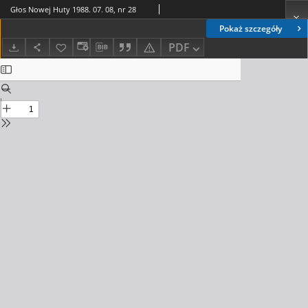
Głos Nowej Huty 1988. 07. 08, nr 28
Pokaż szczegóły
PDF