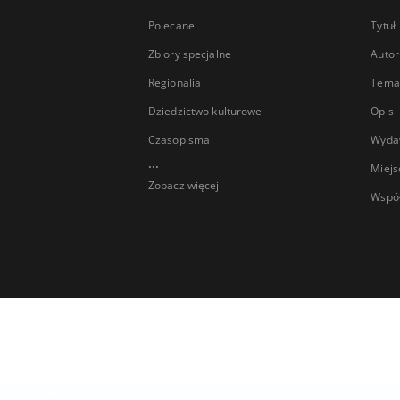
Polecane
Tytuł
Zbiory specjalne
Autor
Regionalia
Temat
Dziedzictwo kulturowe
Opis
Czasopisma
Wyda
...
Miejs
Zobacz więcej
Wspó