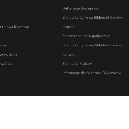
Deklaracja dostępności
Biblioteka Cyfrowa Biblioteki Kraków-
 i słowa kluczowe
projekt
Zaproszenie do współpracy z
wca
Biblioteką Cyfrową Biblioteki Kraków
ce wydania
Kontakt
łtwórca
Biblioteka Kraków
Informacje dla Autorów i Wydawców