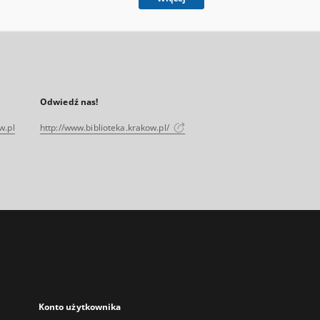
Odwiedź nas!
w.pl
http://www.biblioteka.krakow.pl/
Konto użytkownika