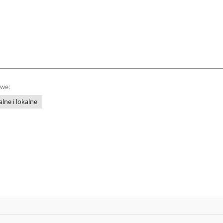
owe:
lne i lokalne