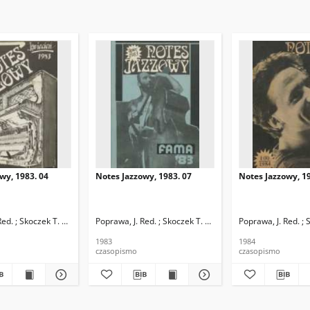
wy, 1983. 04
Notes Jazzowy, 1983. 07
Notes Jazzowy, 19
d.
Red. ; Skoczek T. Red.
Poprawa, J. Red. ; Skoczek T. Red.
Poprawa, J. Red. ; 
1983
1984
czasopismo
czasopismo