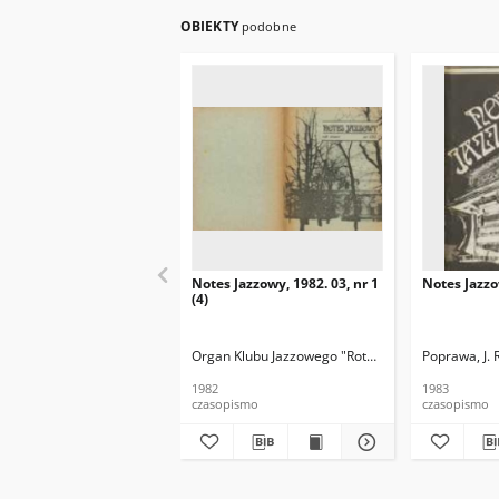
OBIEKTY
podobne
Notes Jazzowy, 1982. 03, nr 1
Notes Jazzo
(4)
Organ Klubu Jazzowego "Rotunda"
Skoczek, T. Re
Poprawa, J. 
1982
1983
czasopismo
czasopismo