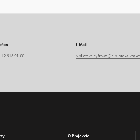
efon
E-Mail
 12 618 91 00
biblioteka.cyfrowa@biblioteka.krako
ksy
O Projekcie