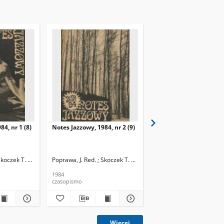
84, nr 1 (8)
Notes Jazzowy, 1984, nr 2 (9)
Notes Jazzowy, 1984, nr
(10)
Skoczek T. Red.
Poprawa, J. Red. ; Skoczek T. Red.
Poprawa, J. Red. ; Skocze
1984
1984
czasopismo
czasopismo
Więcej