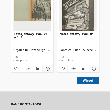
Notes Jazzowy, 1982. 03,
Notes Jazzowy, 1983. 04
Not
nr 1 (4)
Organ Klubu Jazzowego "Rotunda"
Poprawa, J. Red. ; Skoczek T. Red.
Skoczek, T. Red.
Pop
1982
1983
198
czasopismo
czasopismo
cza
Więcej
DANE KONTAKTOWE