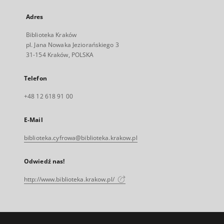
Adres
Biblioteka Kraków
pl. Jana Nowaka Jeziorańskiego 3
31-154 Kraków, POLSKA
Telefon
+48 12 618 91 00
E-Mail
biblioteka.cyfrowa@biblioteka.krakow.pl
Odwiedź nas!
http://www.biblioteka.krakow.pl/