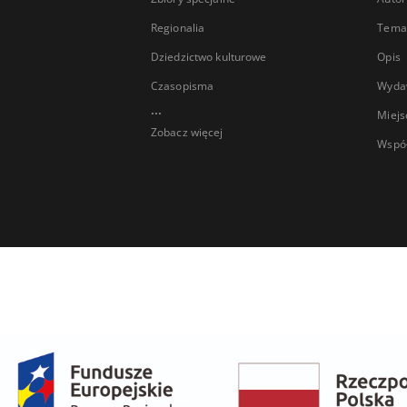
Regionalia
Temat
Dziedzictwo kulturowe
Opis
Czasopisma
Wyda
...
Miejs
Zobacz więcej
Wspó