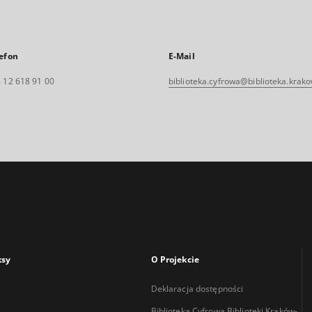
efon
E-Mail
 12 618 91 00
biblioteka.cyfrowa@biblioteka.krako
ksy
O Projekcie
Deklaracja dostępności
Biblioteka Cyfrowa Biblioteki Kraków-