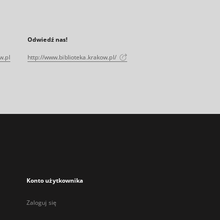
Odwiedź nas!
w.pl
http://www.biblioteka.krakow.pl/
Konto użytkownika
Zaloguj się