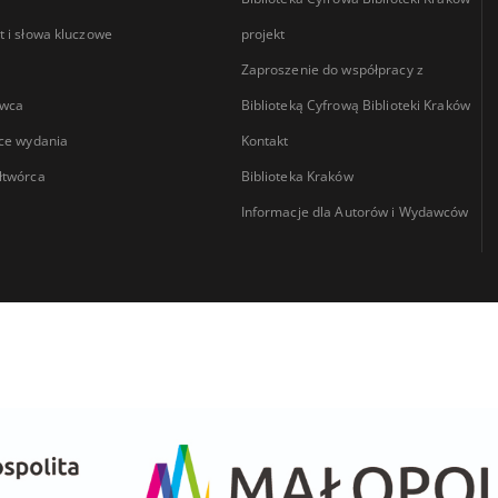
 i słowa kluczowe
projekt
Zaproszenie do współpracy z
wca
Biblioteką Cyfrową Biblioteki Kraków
ce wydania
Kontakt
łtwórca
Biblioteka Kraków
Informacje dla Autorów i Wydawców