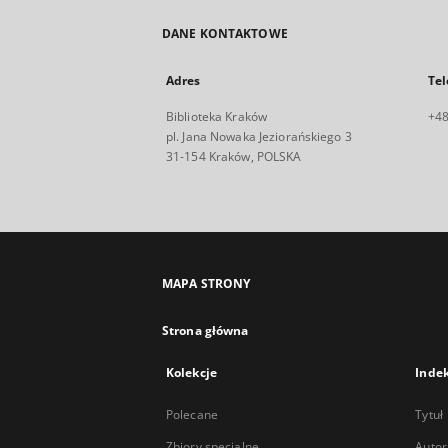
DANE KONTAKTOWE
Adres
Tel
Biblioteka Kraków
+48
pl. Jana Nowaka Jeziorańskiego 3
31-154 Kraków, POLSKA
MAPA STRONY
Strona główna
Kolekcje
Inde
Polecane
Tytuł
Zbiory specjalne
Autor