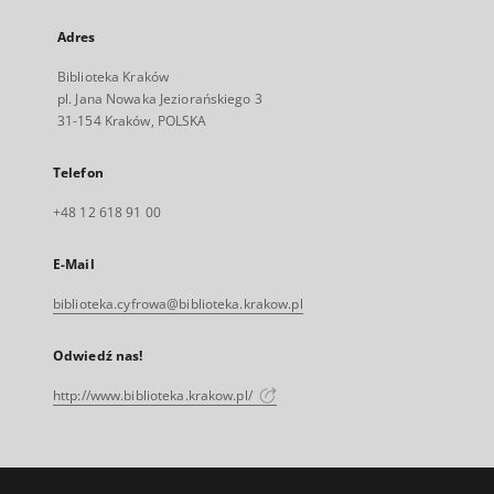
Adres
Biblioteka Kraków
pl. Jana Nowaka Jeziorańskiego 3
31-154 Kraków, POLSKA
Telefon
+48 12 618 91 00
E-Mail
biblioteka.cyfrowa@biblioteka.krakow.pl
Odwiedź nas!
http://www.biblioteka.krakow.pl/