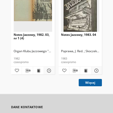
Notes Jazzowy, 1982. 03,
Notes Jazzowy, 1983. 04
Not
nr 1 (4)
Organ Klubu Jazzowego "Rotunda"
Poprawa, J. Red. ; Skoczek T. Red.
Skoczek, T. Red.
Pop
1982
1983
198
czasopismo
czasopismo
cza
Więcej
DANE KONTAKTOWE