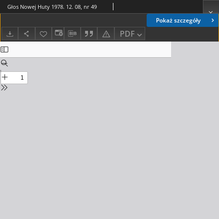
Głos Nowej Huty 1978. 12. 08, nr 49
Pokaż szczegóły
PDF