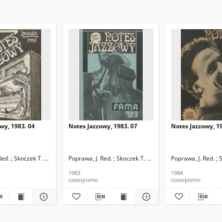
wy, 1983. 04
Notes Jazzowy, 1983. 07
Notes Jazzowy, 19
d.
Red. ; Skoczek T. Red.
Poprawa, J. Red. ; Skoczek T. Red.
Poprawa, J. Red. ; 
1983
1984
czasopismo
czasopismo