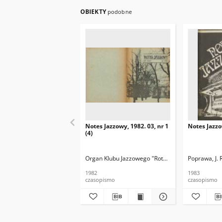
OBIEKTY
podobne
Notes Jazzowy, 1982. 03, nr 1
Notes Jazzo
(4)
Organ Klubu Jazzowego "Rotunda"
Skoczek, T. Re
Poprawa, J. 
1982
1983
czasopismo
czasopismo