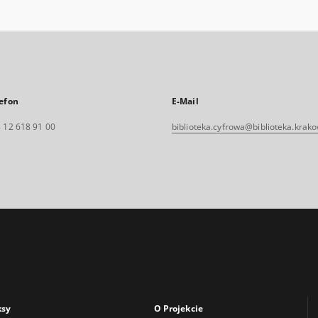
efon
E-Mail
 12 618 91 00
biblioteka.cyfrowa@biblioteka.krako
ksy
O Projekcie