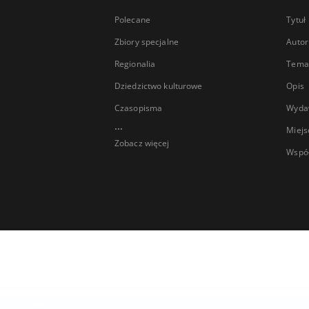
Polecane
Tytuł
Zbiory specjalne
Autor
Regionalia
Temat
Dziedzictwo kulturowe
Opis
Czasopisma
Wyda
...
Miejs
Zobacz więcej
Wspó