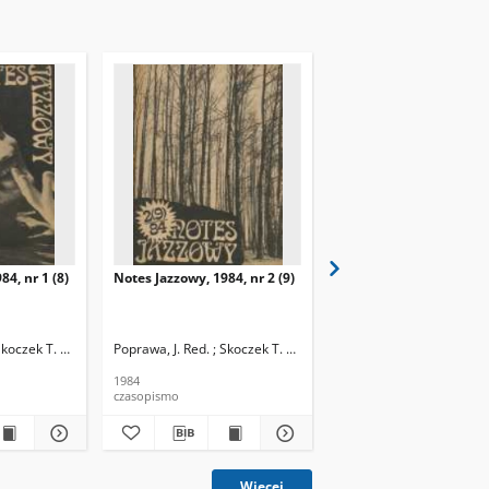
84, nr 1 (8)
Notes Jazzowy, 1984, nr 2 (9)
Notes Jazzowy, 1984, nr
(10)
Skoczek T. Red.
Poprawa, J. Red. ; Skoczek T. Red.
Poprawa, J. Red. ; Skocze
1984
1984
czasopismo
czasopismo
Więcej