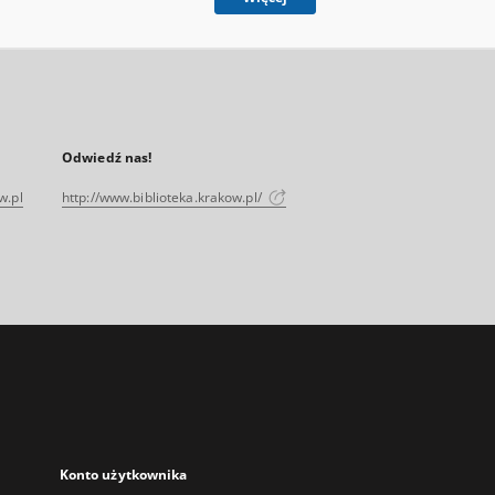
Odwiedź nas!
w.pl
http://www.biblioteka.krakow.pl/
Konto użytkownika