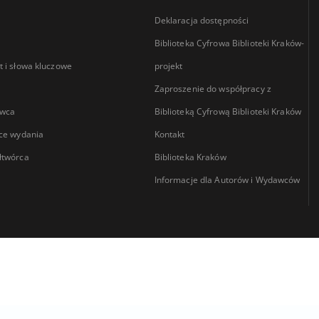
Deklaracja dostępności
Biblioteka Cyfrowa Biblioteki Kraków-
 i słowa kluczowe
projekt
Zaproszenie do współpracy z
wca
Biblioteką Cyfrową Biblioteki Kraków
ce wydania
Kontakt
łtwórca
Biblioteka Kraków
Informacje dla Autorów i Wydawców