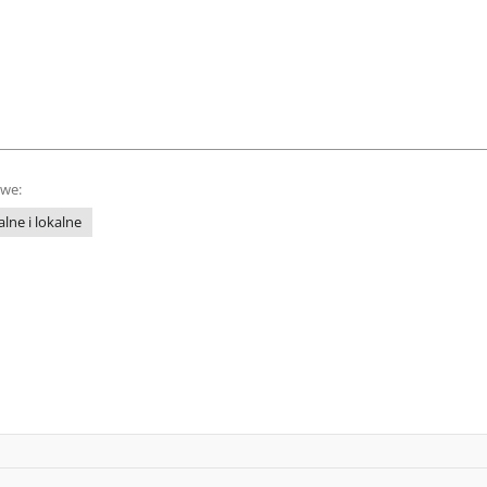
owe:
lne i lokalne