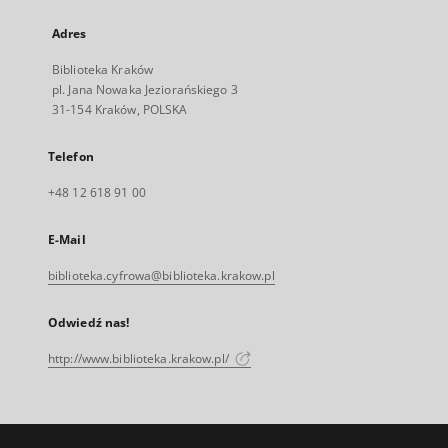
Adres
Biblioteka Kraków
pl. Jana Nowaka Jeziorańskiego 3
31-154 Kraków, POLSKA
Telefon
+48 12 618 91 00
E-Mail
biblioteka.cyfrowa@biblioteka.krakow.pl
Odwiedź nas!
http://www.biblioteka.krakow.pl/