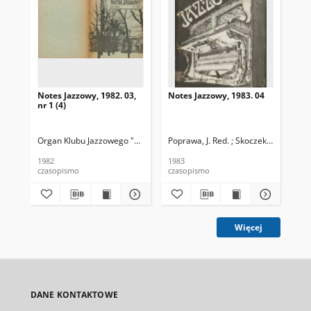
Notes Jazzowy, 1982. 03,
Notes Jazzowy, 1983. 04
Not
nr 1 (4)
Organ Klubu Jazzowego "Rotunda"
Poprawa, J. Red. ; Skoczek T. Red.
Skoczek, T. Red.
Pop
1982
1983
198
czasopismo
czasopismo
cza
Więcej
DANE KONTAKTOWE