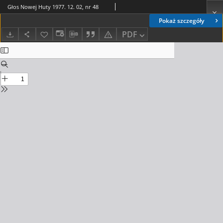
Głos Nowej Huty 1977. 12. 02, nr 48
Pokaż szczegóły
PDF