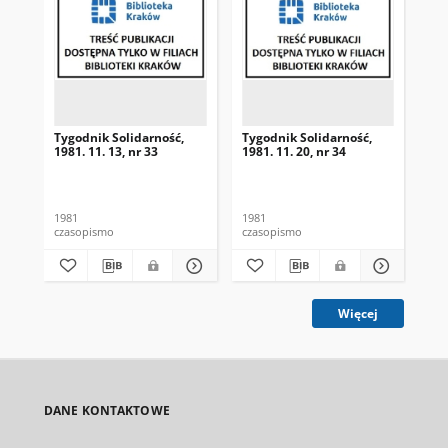
Tygodnik Solidarność,
Tygodnik Solidarność,
Tyg
1981. 11. 13, nr 33
1981. 11. 20, nr 34
198
1981
1981
198
czasopismo
czasopismo
cza
Więcej
DANE KONTAKTOWE