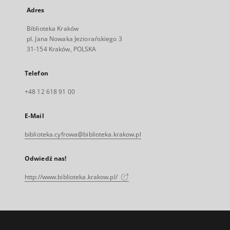
Adres
Biblioteka Kraków
pl. Jana Nowaka Jeziorańskiego 3
31-154 Kraków, POLSKA
Telefon
+48 12 618 91 00
E-Mail
biblioteka.cyfrowa@biblioteka.krakow.pl
Odwiedź nas!
http://www.biblioteka.krakow.pl/