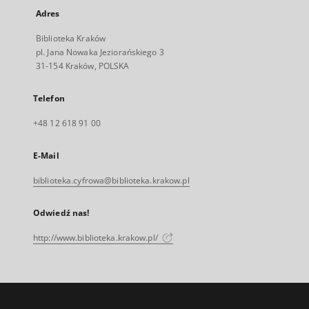
Adres
Biblioteka Kraków
pl. Jana Nowaka Jeziorańskiego 3
31-154 Kraków, POLSKA
Telefon
+48 12 618 91 00
E-Mail
biblioteka.cyfrowa@biblioteka.krakow.pl
Odwiedź nas!
http://www.biblioteka.krakow.pl/