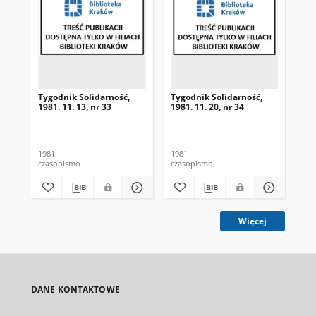
Tygodnik Solidarność,
Tygodnik Solidarność,
Tyg
1981. 11. 13, nr 33
1981. 11. 20, nr 34
198
1981
1981
198
czasopismo
czasopismo
cza
Więcej
DANE KONTAKTOWE