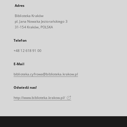
Adres
Biblioteka Kraków
pl. Jana Nowaka Jeziorańskiego 3
31-154 Kraków, POLSKA
Telefon
+48 12 618 91 00
E-Mail
biblioteka.cyfrowa@biblioteka.krakow.pl
Odwiedź nas!
http://www.biblioteka.krakow.pl/