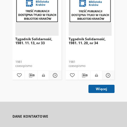
Tygodnik Solidarność,
Tygodnik Solidarność,
Tyg
1981. 11. 13, nr 33
1981. 11. 20, nr 34
198
1981
1981
198
czasopismo
czasopismo
cza
Więcej
DANE KONTAKTOWE