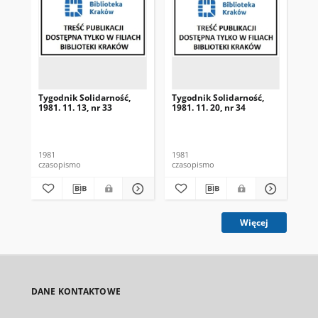
Tygodnik Solidarność,
Tygodnik Solidarność,
Tyg
1981. 11. 13, nr 33
1981. 11. 20, nr 34
198
1981
1981
198
czasopismo
czasopismo
cza
Więcej
DANE KONTAKTOWE