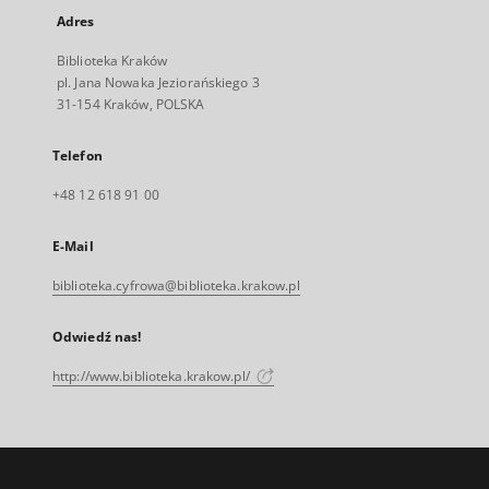
Adres
Biblioteka Kraków
pl. Jana Nowaka Jeziorańskiego 3
31-154 Kraków, POLSKA
Telefon
+48 12 618 91 00
E-Mail
biblioteka.cyfrowa@biblioteka.krakow.pl
Odwiedź nas!
http://www.biblioteka.krakow.pl/