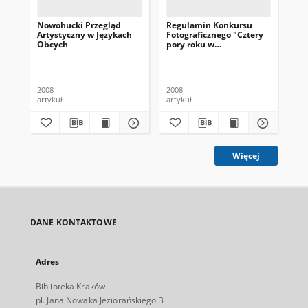
Nowohucki Przegląd
Regulamin Konkursu
Roz
Artystyczny w Językach
Fotograficznego "Cztery
Ko
Obcych
pory roku w
Bo
Mistrzejowicach"
Kar
ho
Ko
pos
Lip
2008
2008
200
artykuł
artykuł
art
Więcej
DANE KONTAKTOWE
Adres
Biblioteka Kraków
pl. Jana Nowaka Jeziorańskiego 3