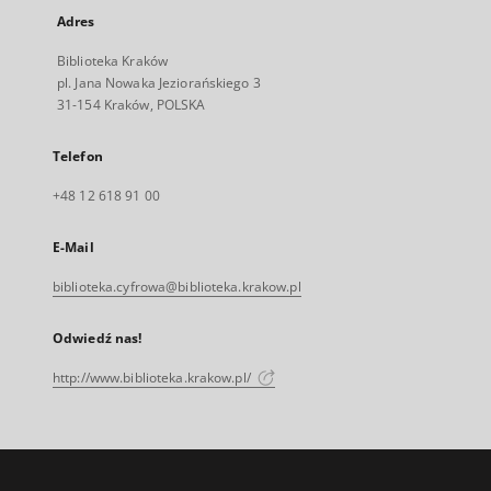
Adres
Biblioteka Kraków
pl. Jana Nowaka Jeziorańskiego 3
31-154 Kraków, POLSKA
Telefon
+48 12 618 91 00
E-Mail
biblioteka.cyfrowa@biblioteka.krakow.pl
Odwiedź nas!
http://www.biblioteka.krakow.pl/