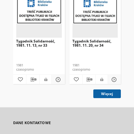
Tygodnik Solidarność,
Tygodnik Solidarność,
Tyg
1981. 11. 13, nr 33
1981. 11. 20, nr 34
198
1981
1981
198
czasopismo
czasopismo
cza
Więcej
DANE KONTAKTOWE