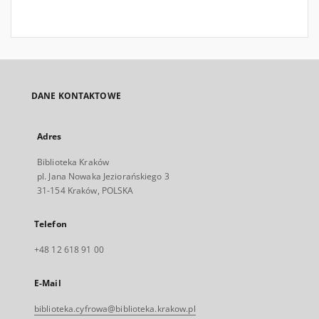
DANE KONTAKTOWE
Adres
Biblioteka Kraków
pl. Jana Nowaka Jeziorańskiego 3
31-154 Kraków, POLSKA
Telefon
+48 12 618 91 00
E-Mail
biblioteka.cyfrowa@biblioteka.krakow.pl