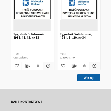
Tygodnik Solidarność,
Tygodnik Solidarność,
Tyg
1981. 11. 13, nr 33
1981. 11. 20, nr 34
198
1981
1981
198
czasopismo
czasopismo
cza
Więcej
DANE KONTAKTOWE