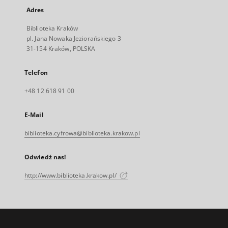
Adres
Biblioteka Kraków
pl. Jana Nowaka Jeziorańskiego 3
31-154 Kraków, POLSKA
Telefon
+48 12 618 91 00
E-Mail
biblioteka.cyfrowa@biblioteka.krakow.pl
Odwiedź nas!
http://www.biblioteka.krakow.pl/