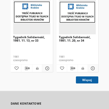
Tygodnik Solidarność,
Tygodnik Solidarność,
Tyg
1981. 11. 13, nr 33
1981. 11. 20, nr 34
198
1981
1981
198
czasopismo
czasopismo
cza
Więcej
DANE KONTAKTOWE