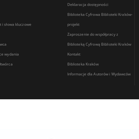
Deklaracja dostępności
Biblioteka Cyfrowa Biblioteki Kraków-
 i słowa kluczowe
projekt
Zaproszenie do współpracy z
wca
Biblioteką Cyfrową Biblioteki Kraków
ce wydania
Kontakt
łtwórca
Biblioteka Kraków
Informacje dla Autorów i Wydawców