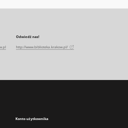
Odwiedź nas!
w.pl
http://www.biblioteka.krakow.pl/
Konto użytkownika