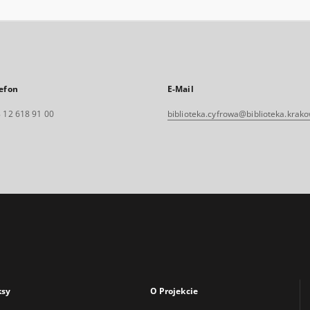
efon
E-Mail
 12 618 91 00
biblioteka.cyfrowa@biblioteka.krako
ksy
O Projekcie