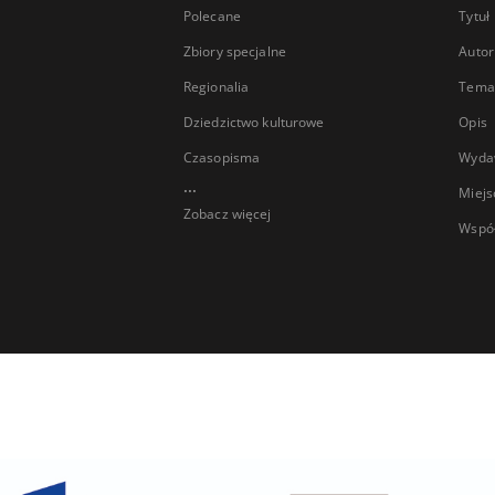
Polecane
Tytuł
Zbiory specjalne
Autor
Regionalia
Temat
Dziedzictwo kulturowe
Opis
Czasopisma
Wyda
...
Miejs
Zobacz więcej
Wspó