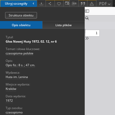
PDF
Ukryj szczegóły
Struktura obiektu
Opis obiektu
Lista plików
Tytuł:
Głos Nowej Huty 1972. 02. 12, nr 6
Temat i słowa kluczowe:
czasopisma polskie
Opis:
Opis fiz.: 8 s. ; 47 cm.
Wydawca:
Huta im. Lenina
Miejsce wydania:
Kraków
Data wydania:
1972
Typ zasobu:
czasopismo