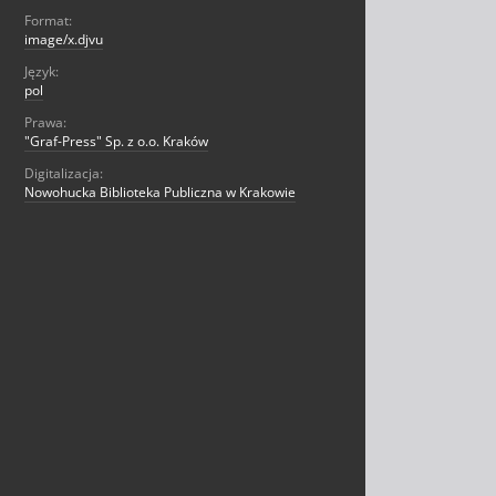
Format:
image/x.djvu
Język:
pol
Prawa:
"Graf-Press" Sp. z o.o. Kraków
Digitalizacja:
Nowohucka Biblioteka Publiczna w Krakowie