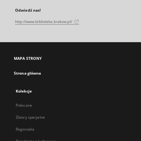
Odwiedź nas!
http://www.biblioteka.krakow.pl/
MAPA STRONY
Strona główna
Kolekcje
Polecane
Zbiory specjalne
Regionalia