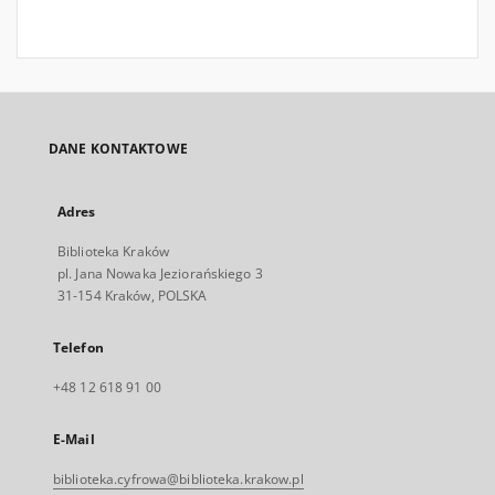
DANE KONTAKTOWE
Adres
Biblioteka Kraków
pl. Jana Nowaka Jeziorańskiego 3
31-154 Kraków, POLSKA
Telefon
+48 12 618 91 00
E-Mail
biblioteka.cyfrowa@biblioteka.krakow.pl