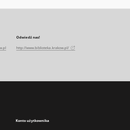
Odwiedź nas!
w.pl
http://www.biblioteka.krakow.pl/
Konto użytkownika