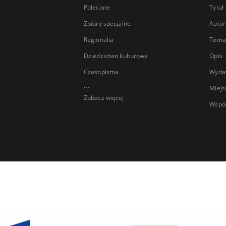
Polecane
Tytuł
Zbiory specjalne
Autor
Regionalia
Temat
Dziedzictwo kulturowe
Opis
Czasopisma
Wyda
...
Miejs
Zobacz więcej
Wspó