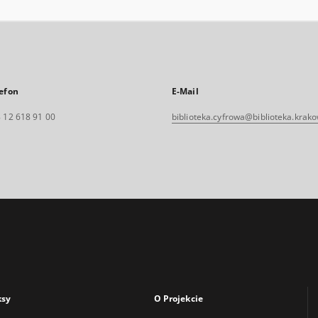
efon
E-Mail
 12 618 91 00
biblioteka.cyfrowa@biblioteka.krako
ksy
O Projekcie