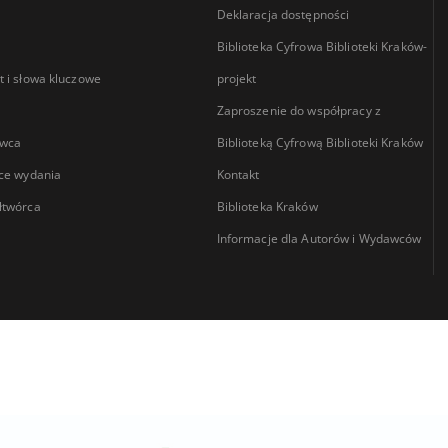
Deklaracja dostępności
Biblioteka Cyfrowa Biblioteki Kraków-
 i słowa kluczowe
projekt
Zaproszenie do współpracy z
wca
Biblioteką Cyfrową Biblioteki Kraków
ce wydania
Kontakt
łtwórca
Biblioteka Kraków
Informacje dla Autorów i Wydawców