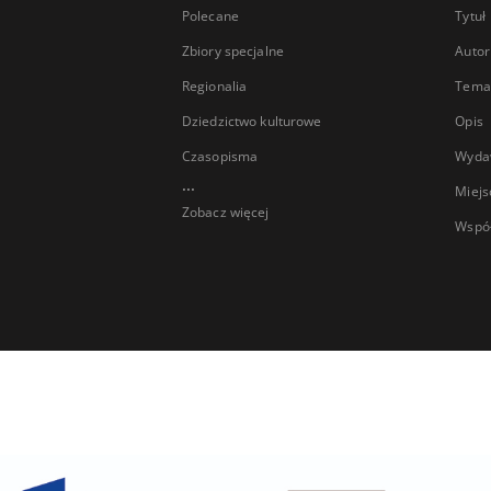
Polecane
Tytuł
Zbiory specjalne
Autor
Regionalia
Temat
Dziedzictwo kulturowe
Opis
Czasopisma
Wyda
...
Miejs
Zobacz więcej
Wspó