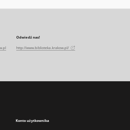
Odwiedź nas!
w.pl
http://www.biblioteka.krakow.pl/
Konto użytkownika