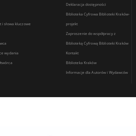
Deklaracja dostępności
Biblioteka Cyfrowa Biblioteki Kraków-
 i słowa kluczowe
projekt
Zaproszenie do współpracy z
wca
Biblioteką Cyfrową Biblioteki Kraków
ce wydania
Kontakt
łtwórca
Biblioteka Kraków
Informacje dla Autorów i Wydawców