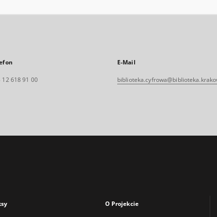
efon
E-Mail
 12 618 91 00
biblioteka.cyfrowa@biblioteka.krako
ksy
O Projekcie