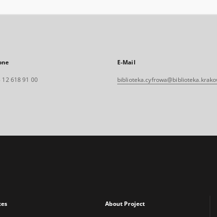
one
E-Mail
 12 618 91 00
biblioteka.cyfrowa@biblioteka.krako
xes
About Project