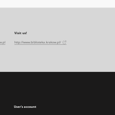
Visit us!
w.pl
http://www.biblioteka.krakow.pl/
User's account