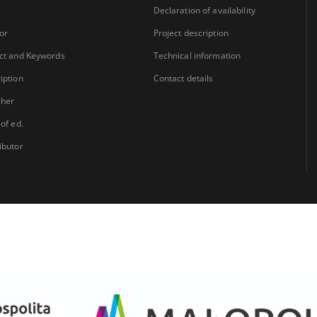
Declaration of availability
or
Project description
ct and Keywords
Technical information
iption
Contact details
sher
 of ed.
ibutor