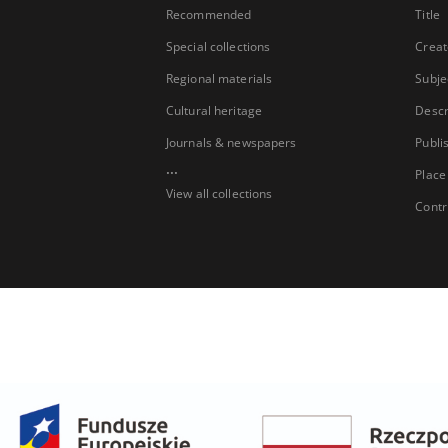
Recommended
Title
Special collections
Creat
Regional materials
Subje
Cultural heritage
Descr
Journals & newspapers
Publi
...
Place
View all collections
Contr