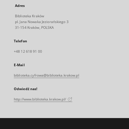
Adres
Biblioteka Kraków
pl. Jana Nowaka Jeziorańskiego 3
31-154 Kraków, POLSKA
Telefon
+48 12 618 91 00
E-Mail
biblioteka.cyfrowa@biblioteka.krakow.pl
Odwiedź nas!
http://www.biblioteka.krakow.pl/