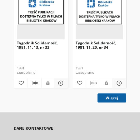
Tygodnik Solidarność,
Tygodnik Solidarność,
Tyg
1981. 11. 13, nr 33
1981. 11. 20, nr 34
198
1981
1981
198
czasopismo
czasopismo
cza
Więcej
DANE KONTAKTOWE