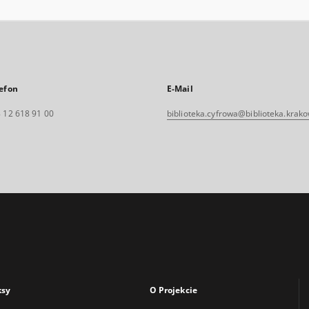
efon
E-Mail
 12 618 91 00
biblioteka.cyfrowa@biblioteka.krako
ksy
O Projekcie