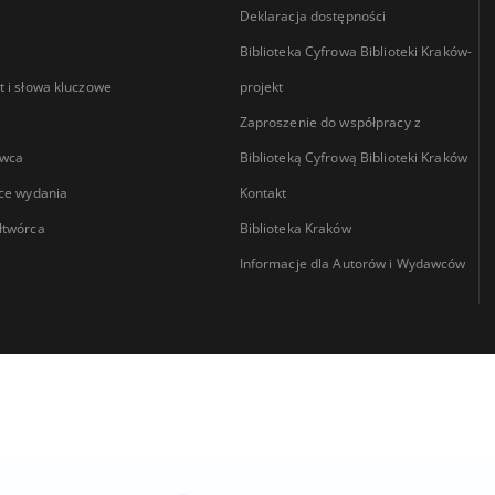
Deklaracja dostępności
Biblioteka Cyfrowa Biblioteki Kraków-
 i słowa kluczowe
projekt
Zaproszenie do współpracy z
wca
Biblioteką Cyfrową Biblioteki Kraków
ce wydania
Kontakt
łtwórca
Biblioteka Kraków
Informacje dla Autorów i Wydawców