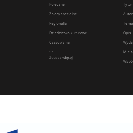
Polecane
Tytuł
Zbiory specjalne
Autor
Regionalia
Temat
Dziedzictwo kulturowe
Opis
Czasopisma
Wyda
...
Miejs
Zobacz więcej
Wspó