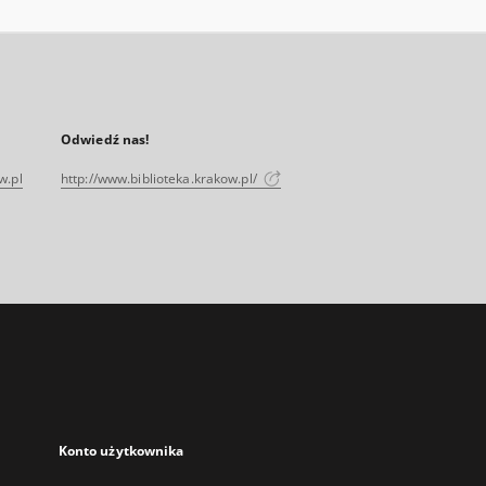
Odwiedź nas!
w.pl
http://www.biblioteka.krakow.pl/
Konto użytkownika