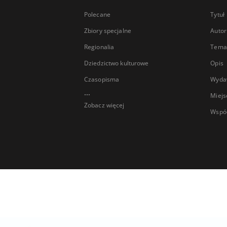
Polecane
Tytuł
Zbiory specjalne
Autor
Regionalia
Temat
Dziedzictwo kulturowe
Opis
Czasopisma
Wyda
...
Miejs
Zobacz więcej
Wspó