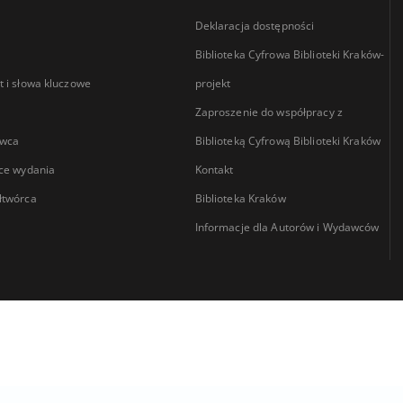
Deklaracja dostępności
Biblioteka Cyfrowa Biblioteki Kraków-
 i słowa kluczowe
projekt
Zaproszenie do współpracy z
wca
Biblioteką Cyfrową Biblioteki Kraków
ce wydania
Kontakt
łtwórca
Biblioteka Kraków
Informacje dla Autorów i Wydawców