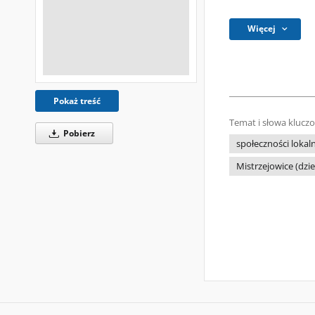
Więcej
Pokaż treść
Temat i słowa klucz
Pobierz
społeczności lokal
Mistrzejowice (dzie