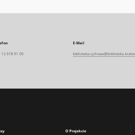
efon
E-Mail
 12 618 91 00
biblioteka.cyfrowa@biblioteka.krako
ksy
O Projekcie