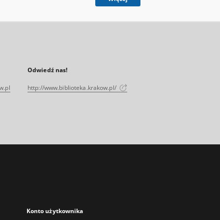
Odwiedź nas!
w.pl
http://www.biblioteka.krakow.pl/
Konto użytkownika