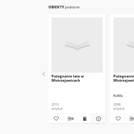
OBIEKTY
podobne
Pożegnanie lata w
Pożegnanie
Mistrzejowicach
Mistrzejow
KoMa
2010
2008
artykuł
artykuł