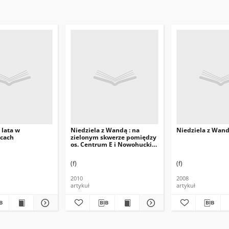
 lata w
Niedziela z Wandą : na
Niedziela z Wan
icach
zielonym skwerze pomiędzy
os. Centrum E i Nowohuckim
Centrum Kultury, dla
mieszkańców Nowej Huty
(f)
(f)
2010
2008
artykuł
artykuł