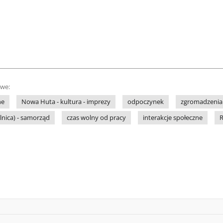
owe:
ne
Nowa Huta - kultura - imprezy
odpoczynek
zgromadzenia
lnica) - samorząd
czas wolny od pracy
interakcje społeczne
R