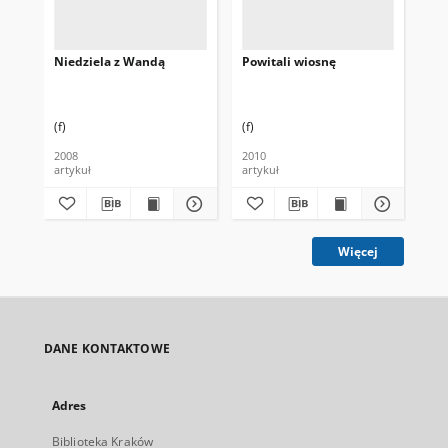
Niedziela z Wandą
Powitali wiosnę
Po
Mi
(f)
(f)
2008
2010
201
artykuł
artykuł
art
Więcej
DANE KONTAKTOWE
Adres
Biblioteka Kraków