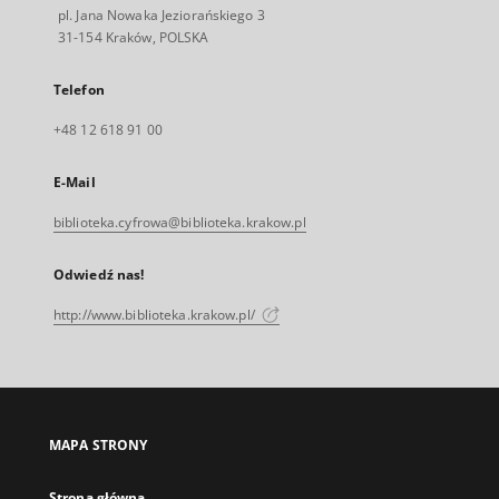
pl. Jana Nowaka Jeziorańskiego 3
31-154 Kraków, POLSKA
Telefon
+48 12 618 91 00
E-Mail
biblioteka.cyfrowa@biblioteka.krakow.pl
Odwiedź nas!
http://www.biblioteka.krakow.pl/
MAPA STRONY
Strona główna