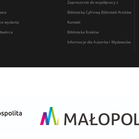
Zaproszenie do współpracy z
wca
Biblioteką Cyfrową Biblioteki Kraków
ce wydania
Kontakt
łtwórca
Biblioteka Kraków
Informacje dla Autorów i Wydawców