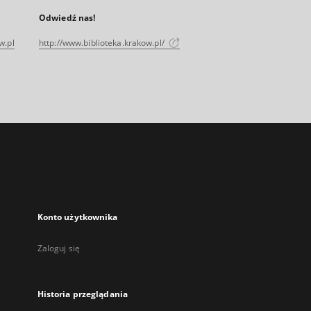
Odwiedź nas!
w.pl
http://www.biblioteka.krakow.pl/
Konto użytkownika
Zaloguj się
Historia przeglądania