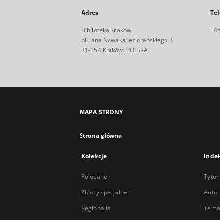
Adres
Tel
Biblioteka Kraków
+48
pl. Jana Nowaka Jeziorańskiego 3
31-154 Kraków, POLSKA
MAPA STRONY
Strona główna
Kolekcje
Inde
Polecane
Tytuł
Zbiory specjalne
Autor
Regionalia
Temat