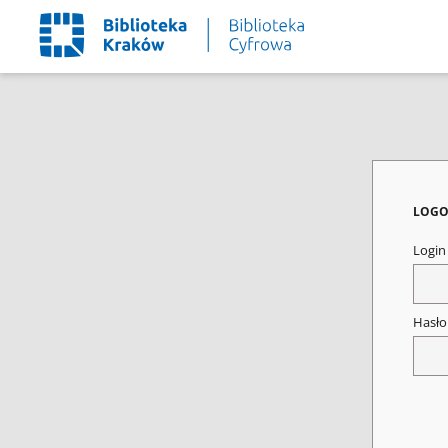
LOGO
Logi
Hasł