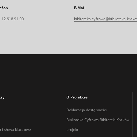
efon
E-Mail
 12 618 91 00
biblioteka.cyfrowa@biblioteka.krako
ksy
O Projekcie
Deklaracja dostępności
Biblioteka Cyfrowa Biblioteki Kraków-
 i słowa kluczowe
projekt