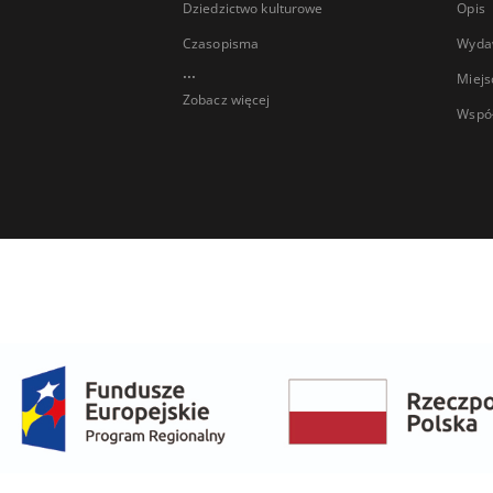
Dziedzictwo kulturowe
Opis
Czasopisma
Wyda
...
Miejs
Zobacz więcej
Wspó