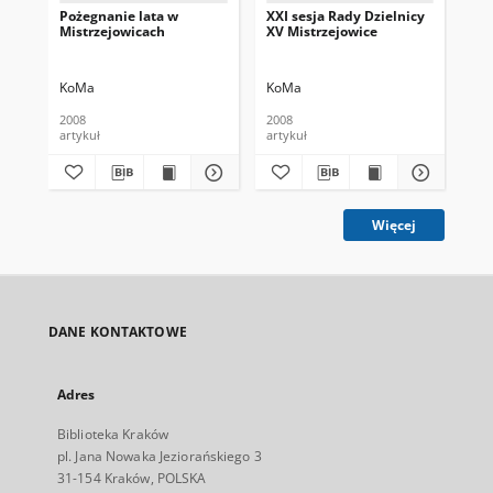
Pożegnanie lata w
XXI sesja Rady Dzielnicy
Ma
Mistrzejowicach
XV Mistrzejowice
KoMa
KoMa
Ko
2008
2008
200
artykuł
artykuł
art
Więcej
DANE KONTAKTOWE
Adres
Biblioteka Kraków
pl. Jana Nowaka Jeziorańskiego 3
31-154 Kraków, POLSKA