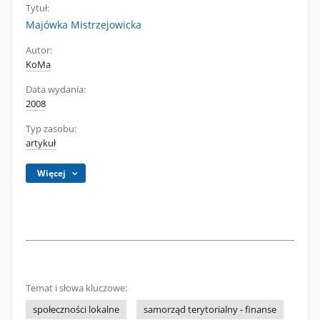
Tytuł:
Majówka Mistrzejowicka
Autor:
KoMa
Data wydania:
2008
Typ zasobu:
artykuł
Więcej
Temat i słowa kluczowe:
społeczności lokalne
samorząd terytorialny - finanse