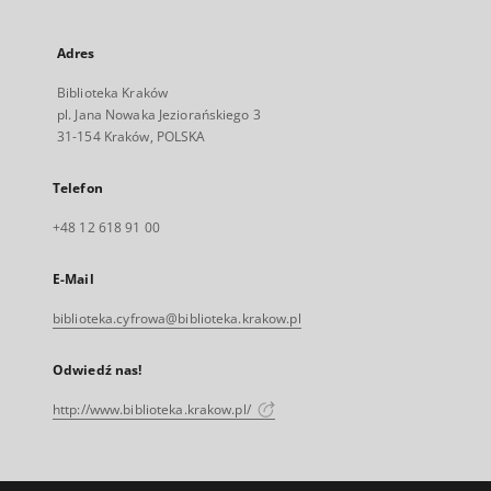
Adres
Biblioteka Kraków
pl. Jana Nowaka Jeziorańskiego 3
31-154 Kraków, POLSKA
Telefon
+48 12 618 91 00
E-Mail
biblioteka.cyfrowa@biblioteka.krakow.pl
Odwiedź nas!
http://www.biblioteka.krakow.pl/