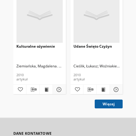
Kulturalne ożywienie
Udane Święto Czyżyn
Mok
Cz
Ziemiańska, Magdalena. Fot.
Cieślik, Łukasz
Woźniakiewicz, Jerzy. 
Rad
2010
2010
200
artykuł
artykuł
art
Więcej
DANE KONTAKTOWE