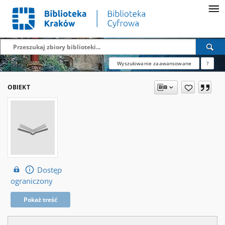
Wyszukiwanie zaawansowane
?
OBIEKT
Dostęp
ograniczony
Pokaż treść