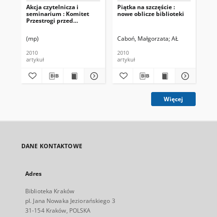
Akcja czytelnicza i
Piątka na szczęście :
Ko
seminarium : Komitet
nowe oblicze biblioteki
Przestrogi przed
Oddzieleniem Rodzica
oraz Filia nr 9
(mp)
Caboń, Małgorzata
AŁ
Nowohuckiej Biblioteki
Publicznej - dzieciom
2010
2010
200
artykuł
artykuł
fot
Więcej
DANE KONTAKTOWE
Adres
Biblioteka Kraków
pl. Jana Nowaka Jeziorańskiego 3
31-154 Kraków, POLSKA