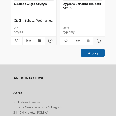
Udane Święto Czyżyn
Dyplom uznania dla Zofii
Mok
Konik
Cz
Cieślik, Łukasz
Woźniakiewicz, Jerzy. Fot.
Rad
2010
2009
200
artykuł
dyplomy
art
Więcej
DANE KONTAKTOWE
Adres
Biblioteka Kraków
pl. Jana Nowaka Jeziorańskiego 3
31-154 Kraków, POLSKA