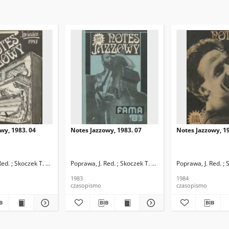
wy, 1983. 04
Notes Jazzowy, 1983. 07
Notes Jazzowy, 19
d.
Red. ; Skoczek T. Red.
Poprawa, J. Red. ; Skoczek T. Red.
Poprawa, J. Red. ; 
1983
1984
czasopismo
czasopismo