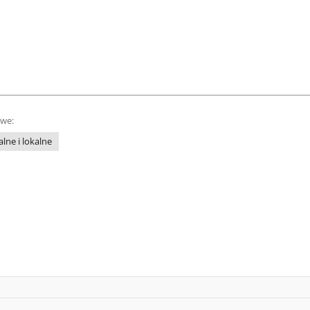
owe:
lne i lokalne