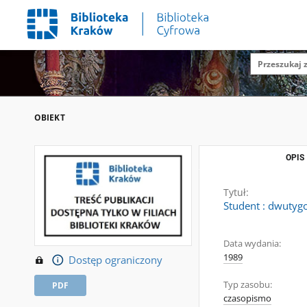
OBIEKT
OPIS
Tytuł:
Student : dwutygo
Data wydania:
1989
Dostęp ograniczony
Typ zasobu:
PDF
czasopismo