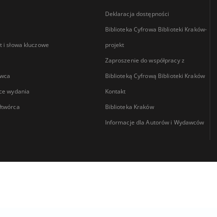
Deklaracja dostępności
Biblioteka Cyfrowa Biblioteki Kraków-
 i słowa kluczowe
projekt
Zaproszenie do współpracy z
wca
Biblioteką Cyfrową Biblioteki Kraków
ce wydania
Kontakt
łtwórca
Biblioteka Kraków
Informacje dla Autorów i Wydawców