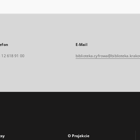
efon
E-Mail
 12 618 91 00
biblioteka.cyfrowa@biblioteka.krako
ksy
O Projekcie