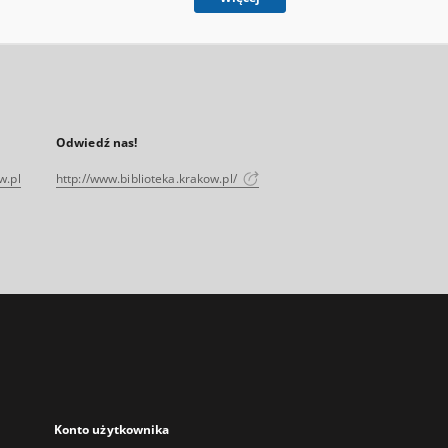
Odwiedź nas!
w.pl
http://www.biblioteka.krakow.pl/
Konto użytkownika