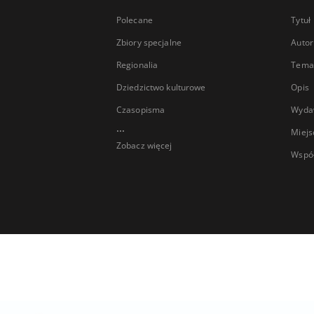
Polecane
Tytuł
Zbiory specjalne
Autor
Regionalia
Temat
Dziedzictwo kulturowe
Opis
Czasopisma
Wyda
...
Miejs
Zobacz więcej
Wspó