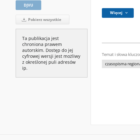
DJVU
Więcej
Pobierz wszystkie
Ta publikacja jest
chroniona prawem
autorskim. Dostęp do jej
Temat i słowa klucz
cyfrowej wersji jest możliwy
z określonej puli adresów
czasopisma regiona
ip.