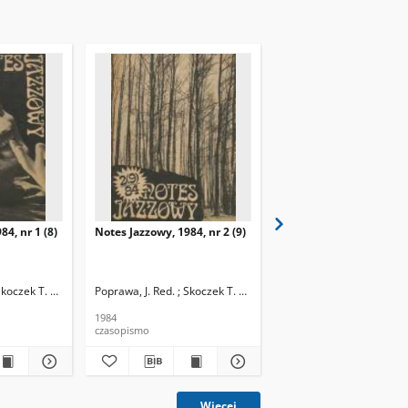
84, nr 1 (8)
Notes Jazzowy, 1984, nr 2 (9)
Notes Jazzowy, 1984, nr
(10)
Skoczek T. Red.
Poprawa, J. Red. ; Skoczek T. Red.
Poprawa, J. Red. ; Skocze
1984
1984
czasopismo
czasopismo
Więcej