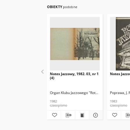
OBIEKTY
podobne
Notes Jazzowy, 1982. 03, nr 1
Notes Jazzo
(4)
Organ Klubu Jazzowego "Rotunda"
Skoczek, T. Re
Poprawa, J. 
1982
1983
czasopismo
czasopismo