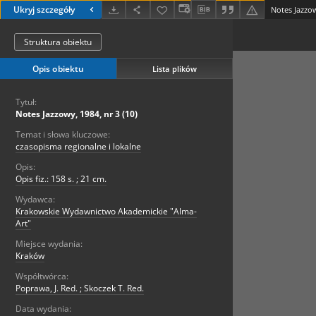
Ukryj szczegóły
Notes Jazzow
Struktura obiektu
Opis obiektu
Lista plików
Tytuł:
Notes Jazzowy, 1984, nr 3 (10)
Temat i słowa kluczowe:
czasopisma regionalne i lokalne
Opis:
Opis fiz.: 158 s. ; 21 cm.
Wydawca:
Krakowskie Wydawnictwo Akademickie "Alma-
Art"
Miejsce wydania:
Kraków
Współtwórca:
Poprawa, J. Red. ; Skoczek T. Red.
Data wydania: