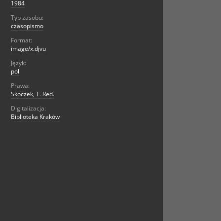
1984
Typ zasobu:
czasopismo
Format:
image/x.djvu
Język:
pol
Prawa:
Skoczek, T. Red.
Digitalizacja:
Biblioteka Kraków