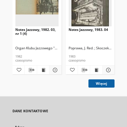
Notes Jazzowy, 1982. 03,
Notes Jazzowy, 1983. 04
Not
nr 1 (4)
Organ Klubu Jazzowego "Rotunda"
Poprawa, J. Red. ; Skoczek T. Red.
Skoczek, T. Red.
Pop
1982
1983
198
czasopismo
czasopismo
cza
Więcej
DANE KONTAKTOWE